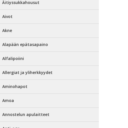
Äitiyssukkahousut
Aivot
Akne
Alapään epätasapaino
Alfalipoiini
Allergiat ja yliherkkyydet
Aminohapot
Amoa
Annostelun apulaitteet