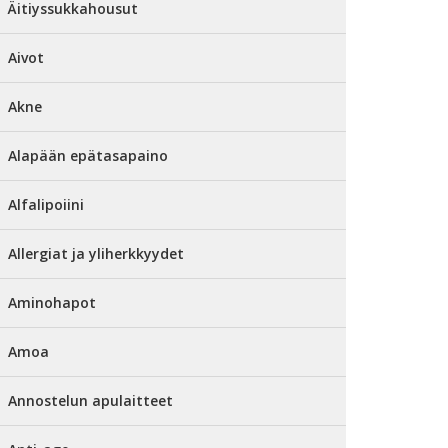
Äitiyssukkahousut
Aivot
Akne
Alapään epätasapaino
Alfalipoiini
Allergiat ja yliherkkyydet
Aminohapot
Amoa
Annostelun apulaitteet