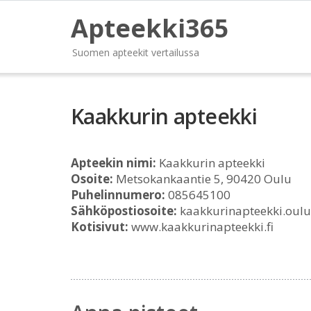
Apteekki365
Suomen apteekit vertailussa
Kaakkurin apteekki
Apteekin nimi:
Kaakkurin apteekki
Osoite:
Metsokankaantie 5, 90420 Oulu
Puhelinnumero:
085645100
Sähköpostiosoite:
kaakkurinapteekki.oulu
Kotisivut:
www.kaakkurinapteekki.fi