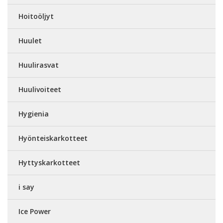
Hoitoöljyt
Huulet
Huulirasvat
Huulivoiteet
Hygienia
Hyönteiskarkotteet
Hyttyskarkotteet
i say
Ice Power