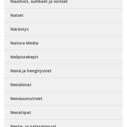
Naamiot, suihkeet ja voiteet
Naiset
Närästys
Natura Media
Nelipistekepit
Nenä ja hengitystiet
Nenäliinat
Nenäsumutteet
Nenätipat
Neste- ja palasaippuat