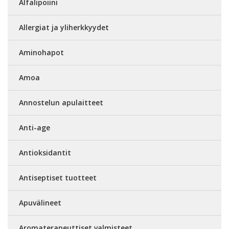
Alfalipoiini
Allergiat ja yliherkkyydet
Aminohapot
Amoa
Annostelun apulaitteet
Anti-age
Antioksidantit
Antiseptiset tuotteet
Apuvälineet
Aromaterapeuttiset valmisteet