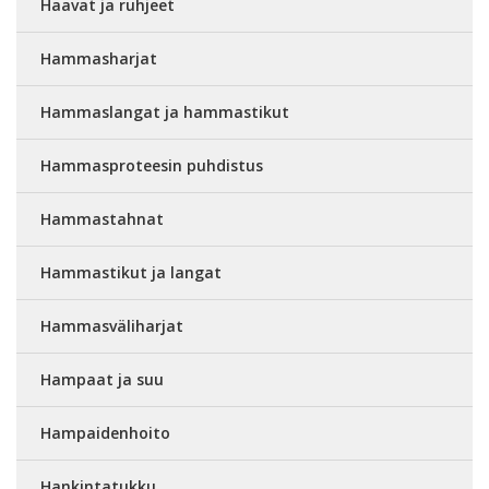
Haavat ja ruhjeet
Hammasharjat
Hammaslangat ja hammastikut
Hammasproteesin puhdistus
Hammastahnat
Hammastikut ja langat
Hammasväliharjat
Hampaat ja suu
Hampaidenhoito
Hankintatukku