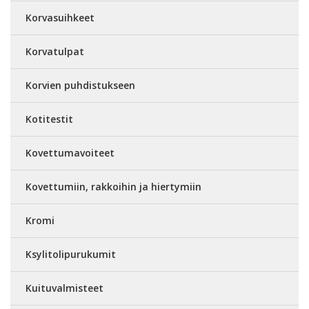
Korvasuihkeet
Korvatulpat
Korvien puhdistukseen
Kotitestit
Kovettumavoiteet
Kovettumiin, rakkoihin ja hiertymiin
Kromi
Ksylitolipurukumit
Kuituvalmisteet