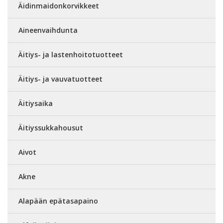
Äidinmaidonkorvikkeet
Aineenvaihdunta
Äitiys- ja lastenhoitotuotteet
Äitiys- ja vauvatuotteet
Äitiysaika
Äitiyssukkahousut
Aivot
Akne
Alapään epätasapaino