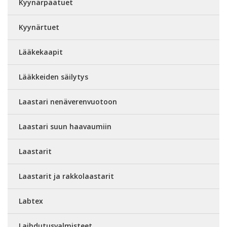
Kyynärpäätuet
Kyynärtuet
Lääkekaapit
Lääkkeiden säilytys
Laastari nenäverenvuotoon
Laastari suun haavaumiin
Laastarit
Laastarit ja rakkolaastarit
Labtex
Laihdutusvalmisteet