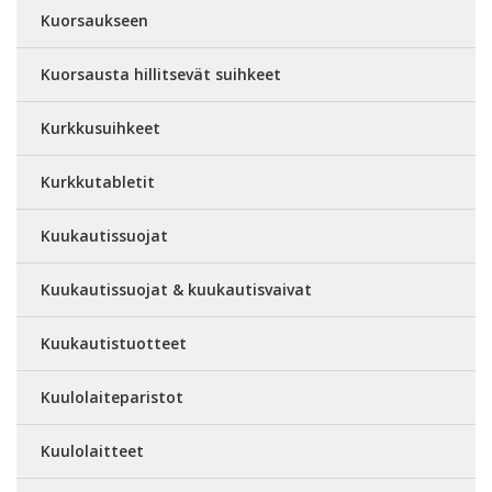
Kuorsaukseen
Kuorsausta hillitsevät suihkeet
Kurkkusuihkeet
Kurkkutabletit
Kuukautissuojat
Kuukautissuojat & kuukautisvaivat
Kuukautistuotteet
Kuulolaiteparistot
Kuulolaitteet