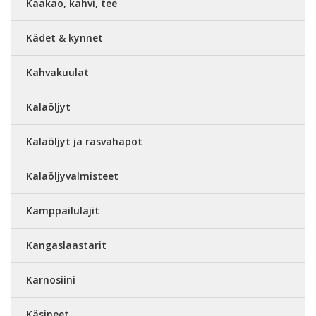
Kaakao, kahvi, tee
Kädet & kynnet
Kahvakuulat
Kalaöljyt
Kalaöljyt ja rasvahapot
Kalaöljyvalmisteet
Kamppailulajit
Kangaslaastarit
Karnosiini
Käsineet