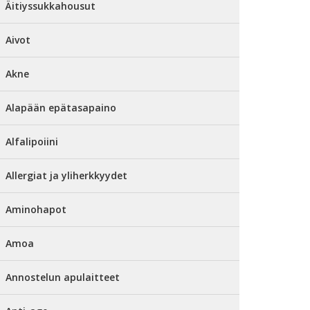
Äitiyssukkahousut
Aivot
Akne
Alapään epätasapaino
Alfalipoiini
Allergiat ja yliherkkyydet
Aminohapot
Amoa
Annostelun apulaitteet