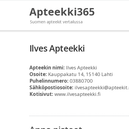
Apteekki365
Suomen apteekit vertailussa
Ilves Apteekki
Apteekin nimi:
Ilves Apteekki
Osoite:
Kauppakatu 14, 15140 Lahti
Puhelinnumero:
03880700
Sähköpostiosoite:
ilvesapteekki@apteekit.
Kotisivut:
www.ilvesapteekki.fi