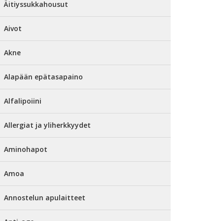
Äitiyssukkahousut
Aivot
Akne
Alapään epätasapaino
Alfalipoiini
Allergiat ja yliherkkyydet
Aminohapot
Amoa
Annostelun apulaitteet