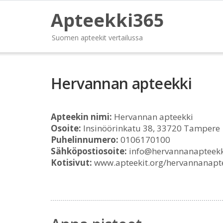
Apteekki365
Suomen apteekit vertailussa
Hervannan apteekki
Apteekin nimi:
Hervannan apteekki
Osoite:
Insinöörinkatu 38, 33720 Tampere
Puhelinnumero:
0106170100
Sähköpostiosoite:
info@hervannanapteek
Kotisivut:
www.apteekit.org/hervannanapt