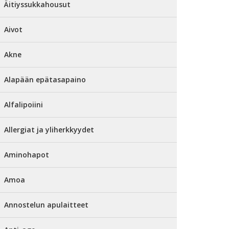
Äitiyssukkahousut
Aivot
Akne
Alapään epätasapaino
Alfalipoiini
Allergiat ja yliherkkyydet
Aminohapot
Amoa
Annostelun apulaitteet