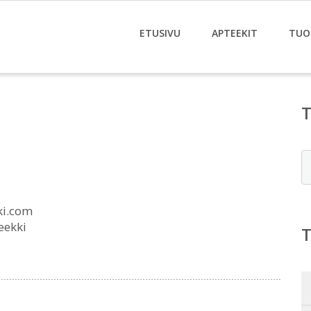
ETUSIVU
APTEEKIT
TUO
E
ki.com
eekki