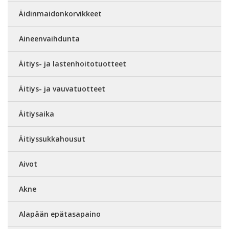
Äidinmaidonkorvikkeet
Aineenvaihdunta
Äitiys- ja lastenhoitotuotteet
Äitiys- ja vauvatuotteet
Äitiysaika
Äitiyssukkahousut
Aivot
Akne
Alapään epätasapaino