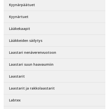
Kyynärpäätuet
Kyynärtuet
Lääkekaapit
Lääkkeiden säilytys
Laastari nenäverenvuotoon
Laastari suun haavaumiin
Laastarit
Laastarit ja rakkolaastarit
Labtex