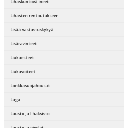
Lihaskuntovälineet
Lihasten rentoutukseen
Lisää vastustuskykyä
Lisäravinteet
Liukuesteet
Liukuvoiteet
Lonkkasuojahousut
Luga
Luusto ja lihaksisto
Luusto ja nivelet