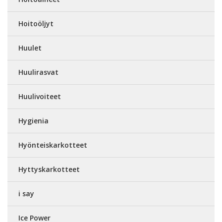
Hoitoöljyt
Huulet
Huulirasvat
Huulivoiteet
Hygienia
Hyönteiskarkotteet
Hyttyskarkotteet
i say
Ice Power