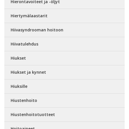
Hierontavoiteet ja -öljyt
Hiertymälaastarit
Hiivasyndrooman hoitoon
Hiivatulehdus
Hiukset
Hiukset ja kynnet
Hiuksille
Hiustenhoito
Hiustenhoitotuotteet
Hoitoaineet