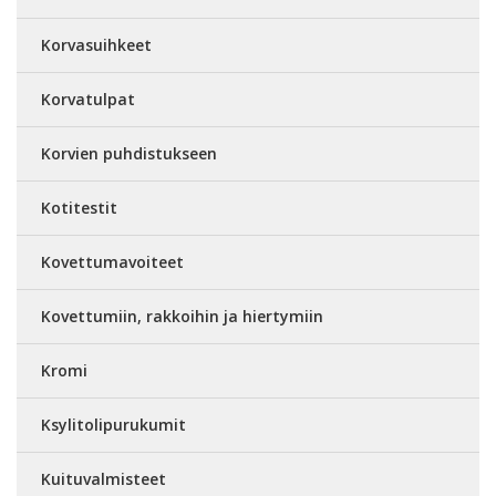
Korvasuihkeet
Korvatulpat
Korvien puhdistukseen
Kotitestit
Kovettumavoiteet
Kovettumiin, rakkoihin ja hiertymiin
Kromi
Ksylitolipurukumit
Kuituvalmisteet