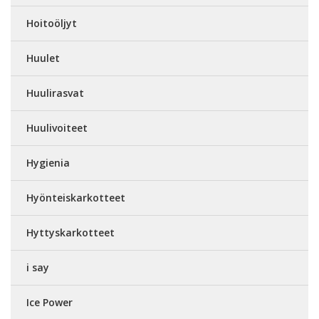
Hoitoöljyt
Huulet
Huulirasvat
Huulivoiteet
Hygienia
Hyönteiskarkotteet
Hyttyskarkotteet
i say
Ice Power