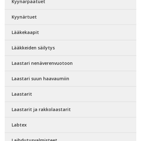
Kyynärpäätuet
Kyynärtuet
Lääkekaapit
Lääkkeiden säilytys
Laastari nenäverenvuotoon
Laastari suun haavaumiin
Laastarit
Laastarit ja rakkolaastarit
Labtex
Laihdutusvalmisteet