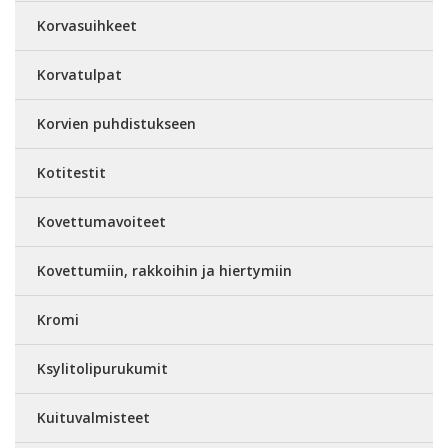
Korvasuihkeet
Korvatulpat
Korvien puhdistukseen
Kotitestit
Kovettumavoiteet
Kovettumiin, rakkoihin ja hiertymiin
Kromi
Ksylitolipurukumit
Kuituvalmisteet