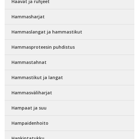
Haavat ja ruhjeet
Hammasharjat
Hammaslangat ja hammastikut
Hammasproteesin puhdistus
Hammastahnat
Hammastikut ja langat
Hammasväliharjat
Hampaat ja suu
Hampaidenhoito
Hankintatukku