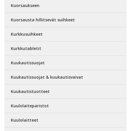
Kuorsaukseen
Kuorsausta hillitsevät suihkeet
Kurkkusuihkeet
Kurkkutabletit
Kuukautissuojat
Kuukautissuojat & kuukautisvaivat
Kuukautistuotteet
Kuulolaiteparistot
Kuulolaitteet