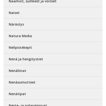
Naamiot, suihkeet ja voiteet
Naiset
Närästys
Natura Media
Nelipistekepit
Nenä ja hengitystiet
Nenäliinat
Nenäsumutteet
Nenätipat
Neste- ja palasaippuat