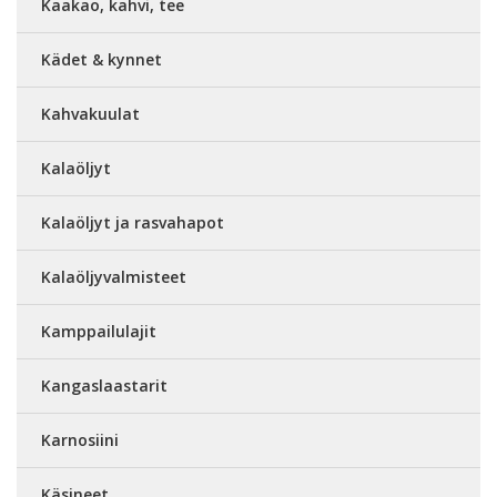
Kaakao, kahvi, tee
Kädet & kynnet
Kahvakuulat
Kalaöljyt
Kalaöljyt ja rasvahapot
Kalaöljyvalmisteet
Kamppailulajit
Kangaslaastarit
Karnosiini
Käsineet