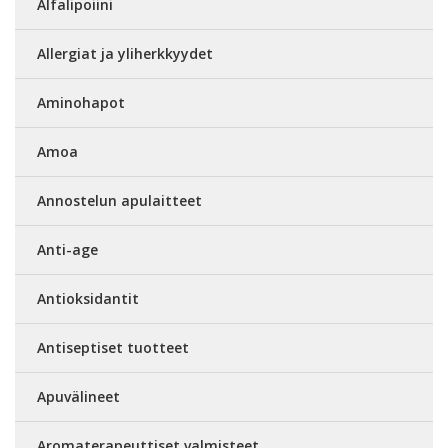
Alfalipoiini
Allergiat ja yliherkkyydet
Aminohapot
Amoa
Annostelun apulaitteet
Anti-age
Antioksidantit
Antiseptiset tuotteet
Apuvälineet
Aromaterapeuttiset valmisteet