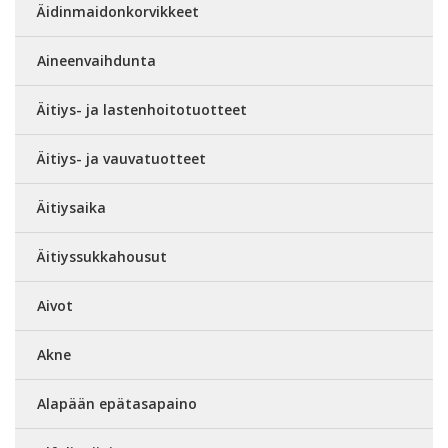
Äidinmaidonkorvikkeet
Aineenvaihdunta
Äitiys- ja lastenhoitotuotteet
Äitiys- ja vauvatuotteet
Äitiysaika
Äitiyssukkahousut
Aivot
Akne
Alapään epätasapaino