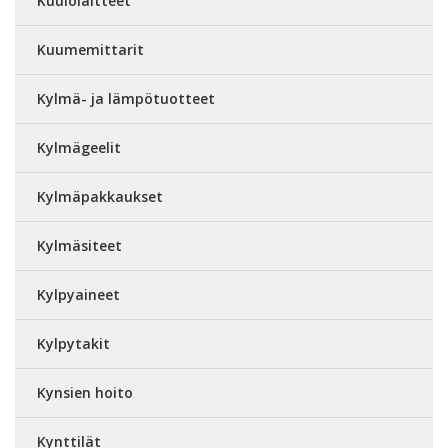
Kuulolaitteet
Kuumemittarit
Kylmä- ja lämpötuotteet
Kylmägeelit
Kylmäpakkaukset
Kylmäsiteet
Kylpyaineet
Kylpytakit
Kynsien hoito
Kynttilät