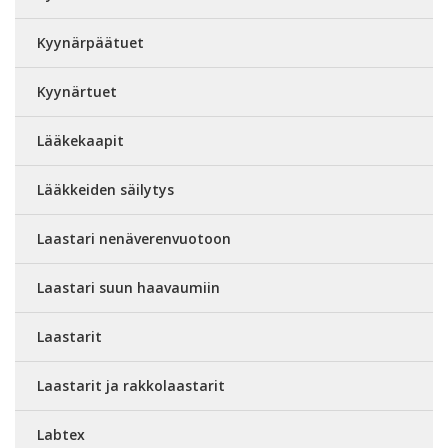
Kyynärpäätuet
Kyynärtuet
Lääkekaapit
Lääkkeiden säilytys
Laastari nenäverenvuotoon
Laastari suun haavaumiin
Laastarit
Laastarit ja rakkolaastarit
Labtex