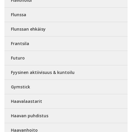
Flavonoidi
Flunssa
Flunssan ehkäisy
Frantsila
Futuro
Fyysinen aktiivisuus & kuntoilu
Gymstick
Haavalaastarit
Haavan puhdistus
Haavanhoito