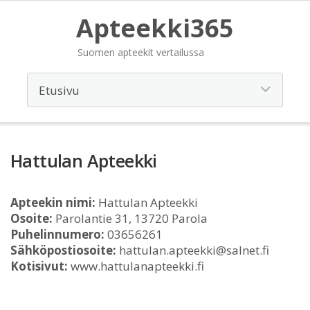
Apteekki365
Suomen apteekit vertailussa
Hattulan Apteekki
Apteekin nimi:
Hattulan Apteekki
Osoite:
Parolantie 31, 13720 Parola
Puhelinnumero:
03656261
Sähköpostiosoite:
hattulan.apteekki@salnet.fi
Kotisivut:
www.hattulanapteekki.fi