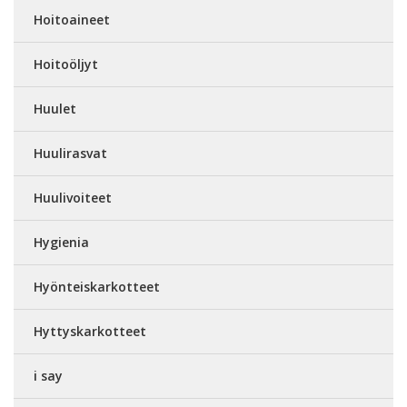
Hoitoaineet
Hoitoöljyt
Huulet
Huulirasvat
Huulivoiteet
Hygienia
Hyönteiskarkotteet
Hyttyskarkotteet
i say