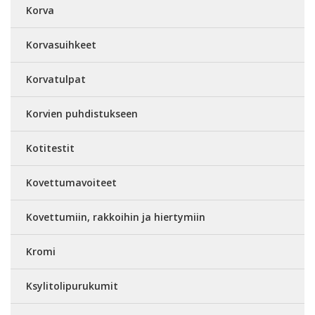
Korva
Korvasuihkeet
Korvatulpat
Korvien puhdistukseen
Kotitestit
Kovettumavoiteet
Kovettumiin, rakkoihin ja hiertymiin
Kromi
Ksylitolipurukumit