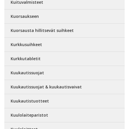
Kuituvalmisteet
Kuorsaukseen
Kuorsausta hillitsevät suihkeet
Kurkkusuihkeet
Kurkkutabletit
Kuukautissuojat
Kuukautissuojat & kuukautisvaivat
Kuukautistuotteet
Kuulolaiteparistot