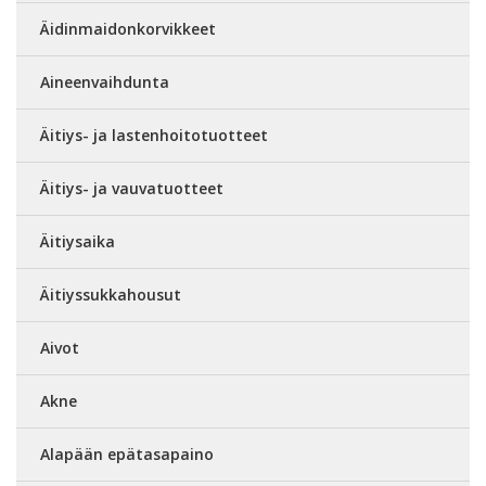
Äidinmaidonkorvikkeet
Aineenvaihdunta
Äitiys- ja lastenhoitotuotteet
Äitiys- ja vauvatuotteet
Äitiysaika
Äitiyssukkahousut
Aivot
Akne
Alapään epätasapaino