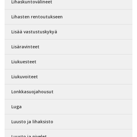
Lihaskuntovälineet
Lihasten rentoutukseen
Lisää vastustuskykyä
Lisäravinteet
Liukuesteet
Liukuvoiteet
Lonkkasuojahousut
Luga
Luusto ja lihaksisto
Luusto ja nivelet