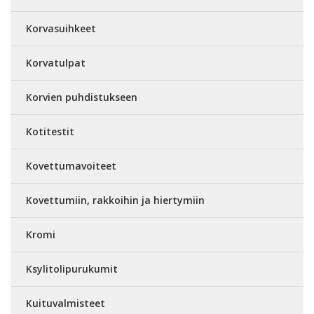
Korvasuihkeet
Korvatulpat
Korvien puhdistukseen
Kotitestit
Kovettumavoiteet
Kovettumiin, rakkoihin ja hiertymiin
Kromi
Ksylitolipurukumit
Kuituvalmisteet