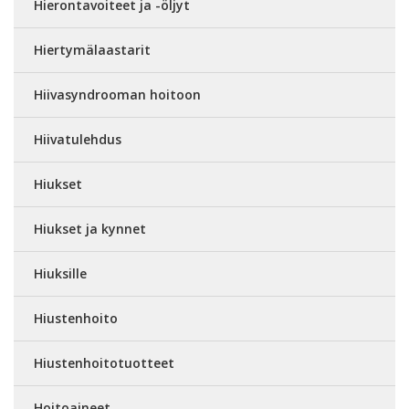
Hierontavoiteet ja -öljyt
Hiertymälaastarit
Hiivasyndrooman hoitoon
Hiivatulehdus
Hiukset
Hiukset ja kynnet
Hiuksille
Hiustenhoito
Hiustenhoitotuotteet
Hoitoaineet