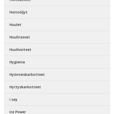
Hoitoöljyt
Huulet
Huulirasvat
Huulivoiteet
Hygienia
Hyönteiskarkotteet
Hyttyskarkotteet
i say
Ice Power