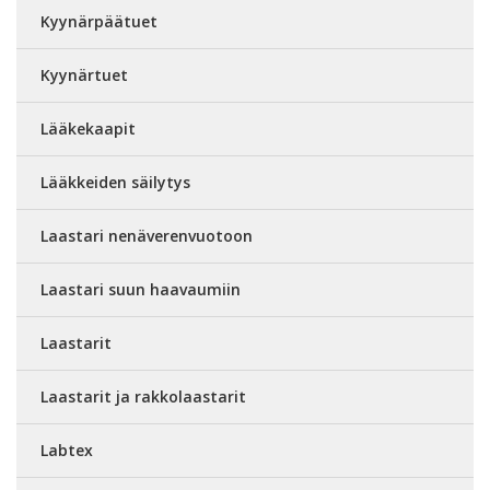
Kyynärpäätuet
Kyynärtuet
Lääkekaapit
Lääkkeiden säilytys
Laastari nenäverenvuotoon
Laastari suun haavaumiin
Laastarit
Laastarit ja rakkolaastarit
Labtex