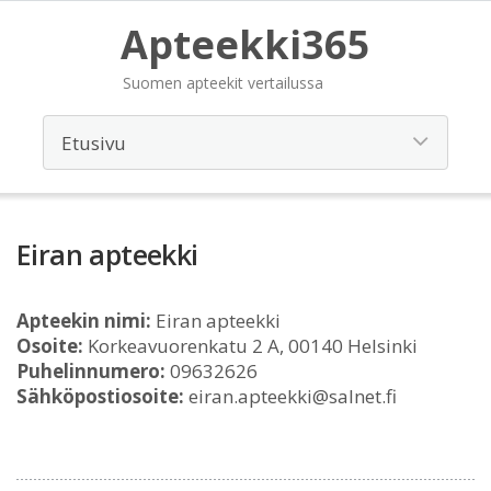
Apteekki365
Suomen apteekit vertailussa
Eiran apteekki
Apteekin nimi:
Eiran apteekki
Osoite:
Korkeavuorenkatu 2 A, 00140 Helsinki
Puhelinnumero:
09632626
Sähköpostiosoite:
eiran.apteekki@salnet.fi