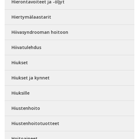
Hierontavoiteet ja -öljyt
Hiertymälaastarit
Hiivasyndrooman hoitoon
Hiivatulehdus
Hiukset
Hiukset ja kynnet
Hiuksille
Hiustenhoito
Hiustenhoitotuotteet
Hoitoaineet