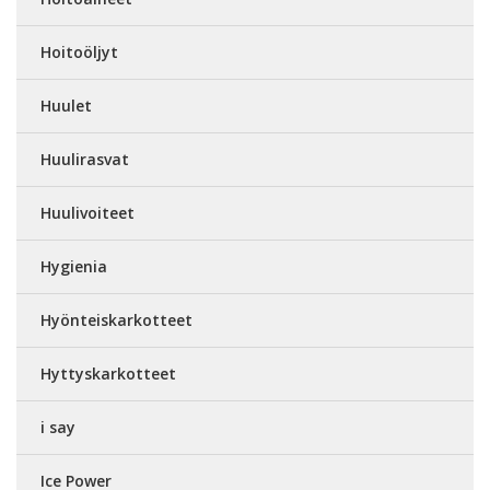
Hoitoöljyt
Huulet
Huulirasvat
Huulivoiteet
Hygienia
Hyönteiskarkotteet
Hyttyskarkotteet
i say
Ice Power