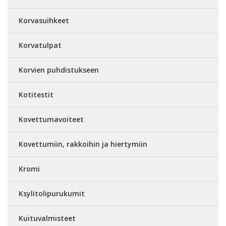
Korvasuihkeet
Korvatulpat
Korvien puhdistukseen
Kotitestit
Kovettumavoiteet
Kovettumiin, rakkoihin ja hiertymiin
Kromi
Ksylitolipurukumit
Kuituvalmisteet