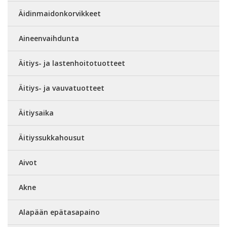
Äidinmaidonkorvikkeet
Aineenvaihdunta
Äitiys- ja lastenhoitotuotteet
Äitiys- ja vauvatuotteet
Äitiysaika
Äitiyssukkahousut
Aivot
Akne
Alapään epätasapaino