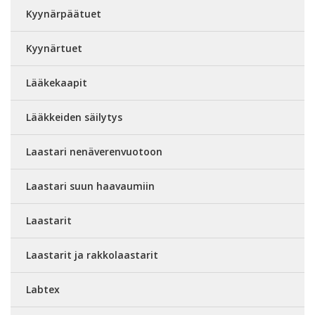
Kyynärpäätuet
Kyynärtuet
Lääkekaapit
Lääkkeiden säilytys
Laastari nenäverenvuotoon
Laastari suun haavaumiin
Laastarit
Laastarit ja rakkolaastarit
Labtex