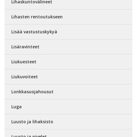
Lihaskuntovälineet
Lihasten rentoutukseen
Lisää vastustuskykyä
Lisäravinteet
Liukuesteet
Liukuvoiteet
Lonkkasuojahousut
Luga
Luusto ja lihaksisto
Luusto ja nivelet