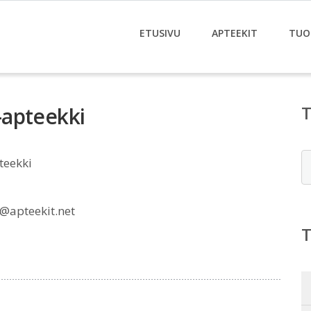
ETUSIVU
APTEEKIT
TUO
-apteekki
E
teekki
@apteekit.net