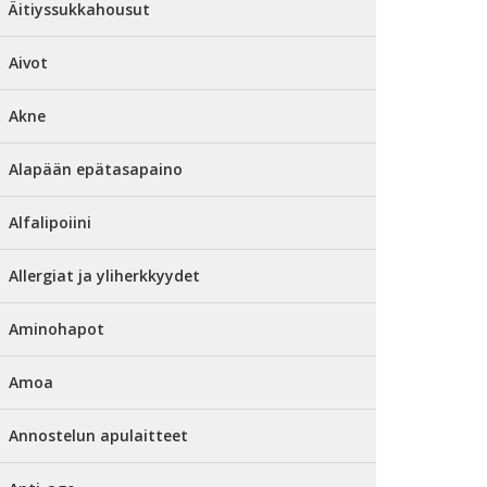
Äitiyssukkahousut
Aivot
Akne
Alapään epätasapaino
Alfalipoiini
Allergiat ja yliherkkyydet
Aminohapot
Amoa
Annostelun apulaitteet