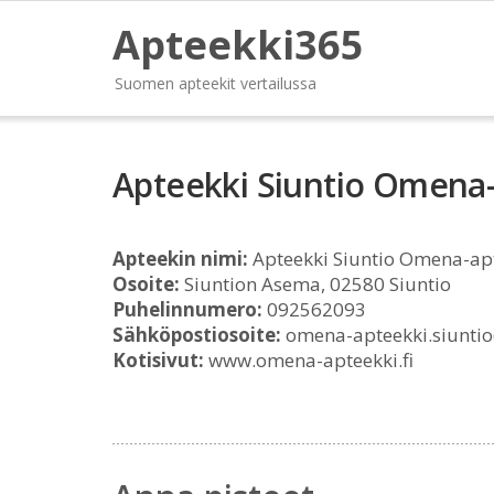
Apteekki365
Suomen apteekit vertailussa
Apteekki Siuntio Omena
Apteekin nimi:
Apteekki Siuntio Omena-ap
Osoite:
Siuntion Asema, 02580 Siuntio
Puhelinnumero:
092562093
Sähköpostiosoite:
omena-apteekki.siuntio
Kotisivut:
www.omena-apteekki.fi