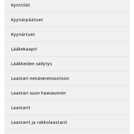
Kynttilät
Kyynärpäätuet
Kyynärtuet
Lääkekaapit
Lääkkeiden säilytys
Laastari nenäverenvuotoon
Laastari suun haavaumiin
Laastarit
Laastarit ja rakkolaastarit