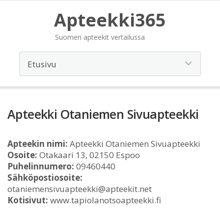
Apteekki365
Suomen apteekit vertailussa
Apteekki Otaniemen Sivuapteekki
Apteekin nimi:
Apteekki Otaniemen Sivuapteekki
Osoite:
Otakaari 13, 02150 Espoo
Puhelinnumero:
09460440
Sähköpostiosoite:
otaniemensivuapteekki@apteekit.net
Kotisivut:
www.tapiolanotsoapteekki.fi