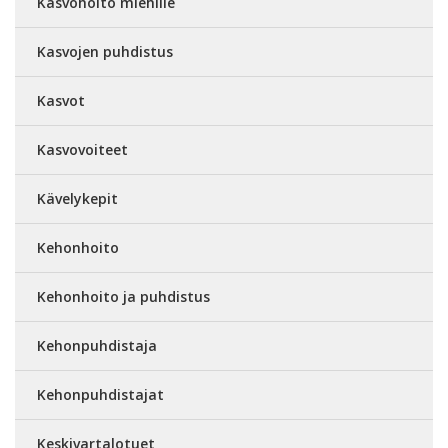
Kasvohoito miehille
Kasvojen puhdistus
Kasvot
Kasvovoiteet
Kävelykepit
Kehonhoito
Kehonhoito ja puhdistus
Kehonpuhdistaja
Kehonpuhdistajat
Keskivartalotuet