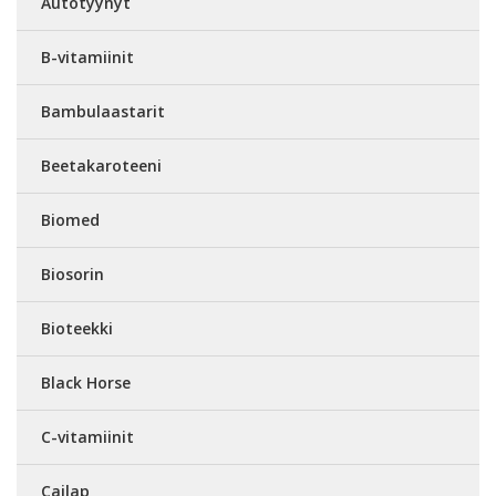
Autotyynyt
B-vitamiinit
Bambulaastarit
Beetakaroteeni
Biomed
Biosorin
Bioteekki
Black Horse
C-vitamiinit
Cailap