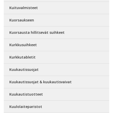
Kuituvalmisteet
Kuorsaukseen
Kuorsausta hillitsevät suihkeet
Kurkkusuihkeet
Kurkkutabletit
Kuukautissuojat
Kuukautissuojat & kuukautisvaivat
Kuukautistuotteet
Kuulolaiteparistot