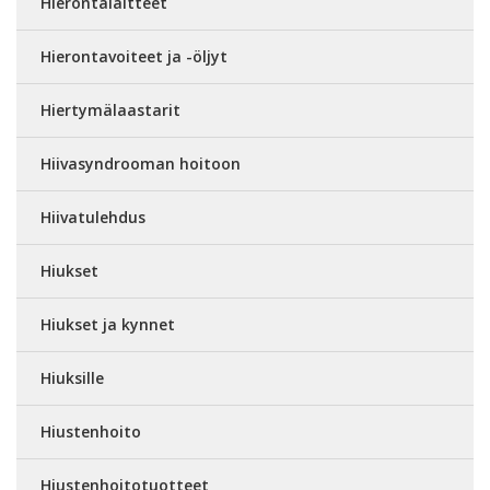
Hierontalaitteet
Hierontavoiteet ja -öljyt
Hiertymälaastarit
Hiivasyndrooman hoitoon
Hiivatulehdus
Hiukset
Hiukset ja kynnet
Hiuksille
Hiustenhoito
Hiustenhoitotuotteet