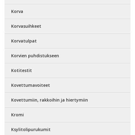
Korva
Korvasuihkeet
Korvatulpat
Korvien puhdistukseen
Kotitestit
Kovettumavoiteet
Kovettumiin, rakkoihin ja hiertymiin
Kromi
Ksylitolipurukumit