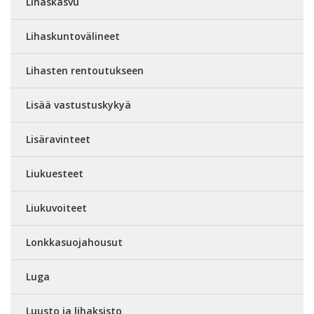
Lihaskasvu
Lihaskuntovälineet
Lihasten rentoutukseen
Lisää vastustuskykyä
Lisäravinteet
Liukuesteet
Liukuvoiteet
Lonkkasuojahousut
Luga
Luusto ja lihaksisto