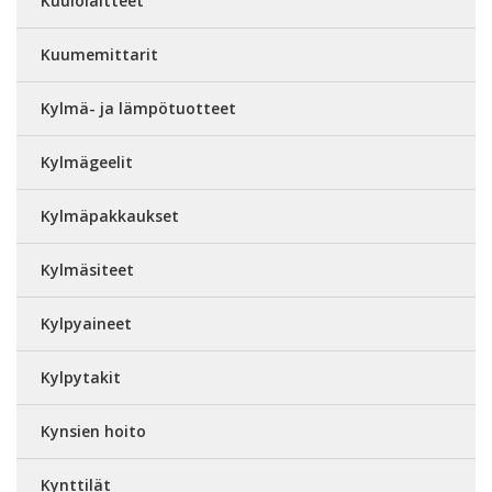
Kuulolaitteet
Kuumemittarit
Kylmä- ja lämpötuotteet
Kylmägeelit
Kylmäpakkaukset
Kylmäsiteet
Kylpyaineet
Kylpytakit
Kynsien hoito
Kynttilät