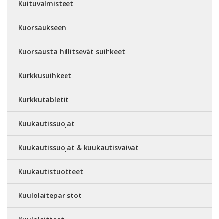
Kuituvalmisteet
Kuorsaukseen
Kuorsausta hillitsevät suihkeet
Kurkkusuihkeet
Kurkkutabletit
Kuukautissuojat
Kuukautissuojat & kuukautisvaivat
Kuukautistuotteet
Kuulolaiteparistot