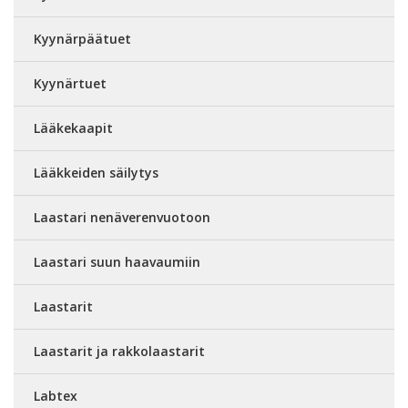
Kyynärpäätuet
Kyynärtuet
Lääkekaapit
Lääkkeiden säilytys
Laastari nenäverenvuotoon
Laastari suun haavaumiin
Laastarit
Laastarit ja rakkolaastarit
Labtex