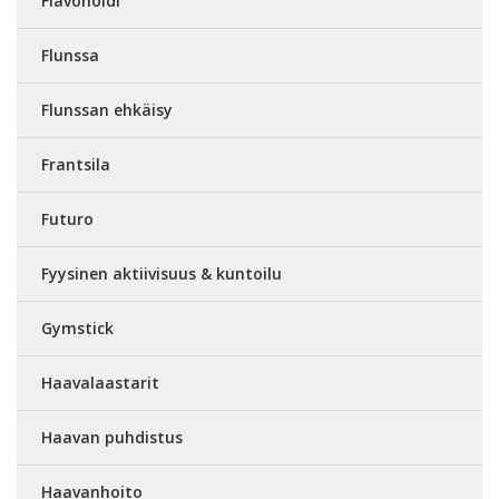
Flavonoidi
Flunssa
Flunssan ehkäisy
Frantsila
Futuro
Fyysinen aktiivisuus & kuntoilu
Gymstick
Haavalaastarit
Haavan puhdistus
Haavanhoito