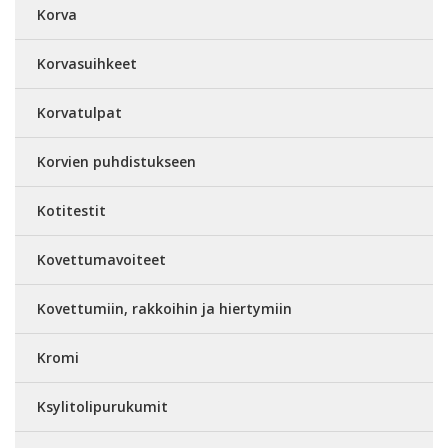
Korva
Korvasuihkeet
Korvatulpat
Korvien puhdistukseen
Kotitestit
Kovettumavoiteet
Kovettumiin, rakkoihin ja hiertymiin
Kromi
Ksylitolipurukumit