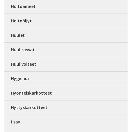
Hoitoaineet
Hoitoöljyt
Huulet
Huulirasvat
Huulivoiteet
Hygienia
Hyönteiskarkotteet
Hyttyskarkotteet
i say