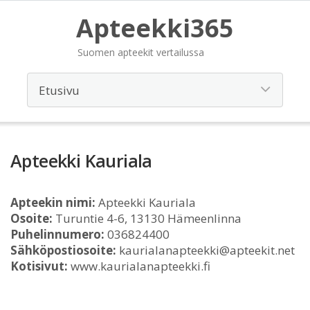
Apteekki365
Suomen apteekit vertailussa
Apteekki Kauriala
Apteekin nimi:
Apteekki Kauriala
Osoite:
Turuntie 4-6, 13130 Hämeenlinna
Puhelinnumero:
036824400
Sähköpostiosoite:
kaurialanapteekki@apteekit.net
Kotisivut:
www.kaurialanapteekki.fi