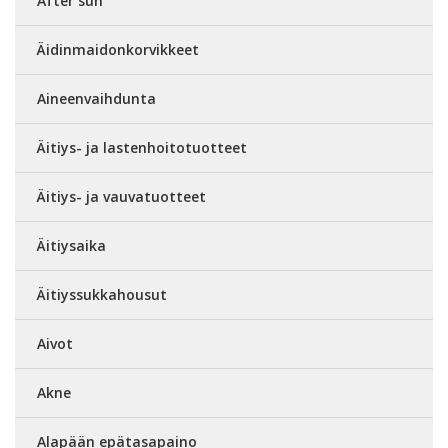
After sun
Äidinmaidonkorvikkeet
Aineenvaihdunta
Äitiys- ja lastenhoitotuotteet
Äitiys- ja vauvatuotteet
Äitiysaika
Äitiyssukkahousut
Aivot
Akne
Alapään epätasapaino