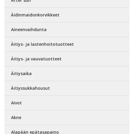
After sun
Äidinmaidonkorvikkeet
Aineenvaihdunta
Äitiys- ja lastenhoitotuotteet
Äitiys- ja vauvatuotteet
Äitiysaika
Äitiyssukkahousut
Aivot
Akne
Alapään epätasapaino