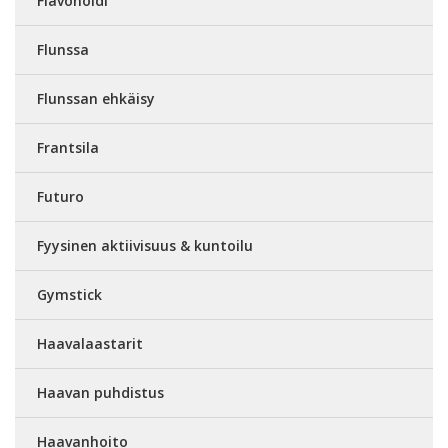
Flavonoidi
Flunssa
Flunssan ehkäisy
Frantsila
Futuro
Fyysinen aktiivisuus & kuntoilu
Gymstick
Haavalaastarit
Haavan puhdistus
Haavanhoito