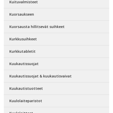
Kuituvalmisteet
Kuorsaukseen
Kuorsausta hillitsevät suihkeet
Kurkkusuihkeet
Kurkkutabletit
Kuukautissuojat
Kuukautissuojat & kuukautisvaivat
Kuukautistuotteet
Kuulolaiteparistot