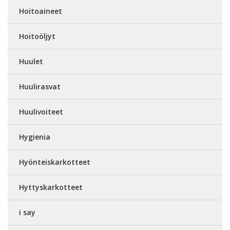
Hoitoaineet
Hoitoöljyt
Huulet
Huulirasvat
Huulivoiteet
Hygienia
Hyönteiskarkotteet
Hyttyskarkotteet
i say