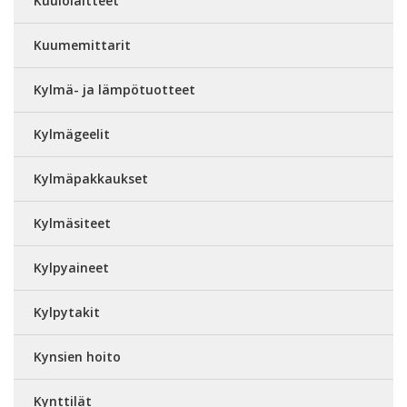
Kuulolaitteet
Kuumemittarit
Kylmä- ja lämpötuotteet
Kylmägeelit
Kylmäpakkaukset
Kylmäsiteet
Kylpyaineet
Kylpytakit
Kynsien hoito
Kynttilät