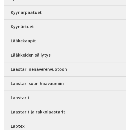
Kyynärpäätuet
Kyynärtuet
Lääkekaapit
Lääkkeiden säilytys
Laastari nenäverenvuotoon
Laastari suun haavaumiin
Laastarit
Laastarit ja rakkolaastarit
Labtex