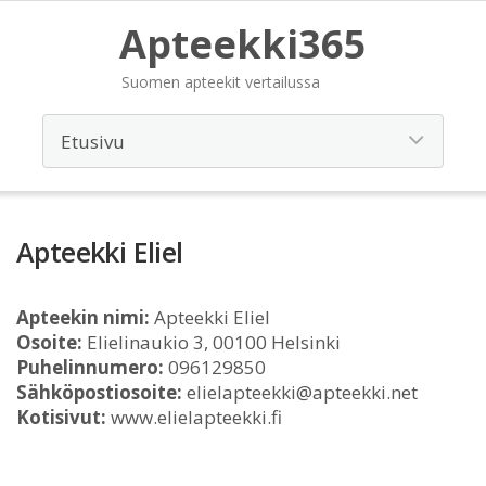
Apteekki365
Suomen apteekit vertailussa
Apteekki Eliel
Apteekin nimi:
Apteekki Eliel
Osoite:
Elielinaukio 3, 00100 Helsinki
Puhelinnumero:
096129850
Sähköpostiosoite:
elielapteekki@apteekki.net
Kotisivut:
www.elielapteekki.fi