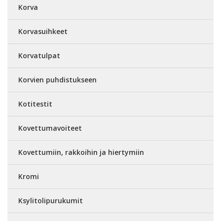
Korva
Korvasuihkeet
Korvatulpat
Korvien puhdistukseen
Kotitestit
Kovettumavoiteet
Kovettumiin, rakkoihin ja hiertymiin
Kromi
Ksylitolipurukumit