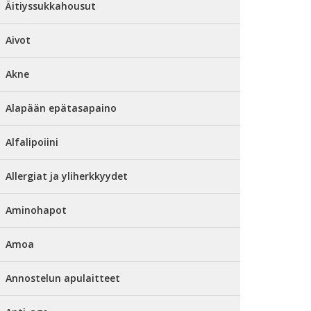
Äitiyssukkahousut
Aivot
Akne
Alapään epätasapaino
Alfalipoiini
Allergiat ja yliherkkyydet
Aminohapot
Amoa
Annostelun apulaitteet