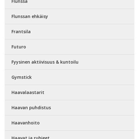
Flunssa
Flunssan ehkäisy
Frantsila
Futuro
Fyysinen aktiivisuus & kuntoilu
Gymstick
Haavalaastarit
Haavan puhdistus
Haavanhoito
Haavat ja ruhjeet