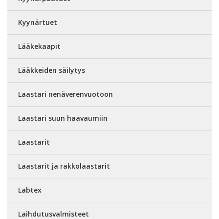
Kyynärtuet
Lääkekaapit
Lääkkeiden säilytys
Laastari nenäverenvuotoon
Laastari suun haavaumiin
Laastarit
Laastarit ja rakkolaastarit
Labtex
Laihdutusvalmisteet