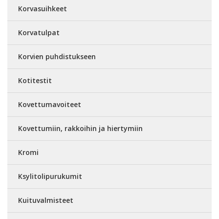
Korvasuihkeet
Korvatulpat
Korvien puhdistukseen
Kotitestit
Kovettumavoiteet
Kovettumiin, rakkoihin ja hiertymiin
Kromi
Ksylitolipurukumit
Kuituvalmisteet