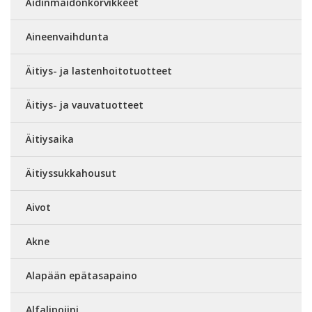
Äidinmaidonkorvikkeet
Aineenvaihdunta
Äitiys- ja lastenhoitotuotteet
Äitiys- ja vauvatuotteet
Äitiysaika
Äitiyssukkahousut
Aivot
Akne
Alapään epätasapaino
Alfalipoiini