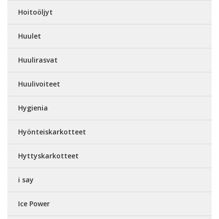
Hoitoöljyt
Huulet
Huulirasvat
Huulivoiteet
Hygienia
Hyönteiskarkotteet
Hyttyskarkotteet
i say
Ice Power